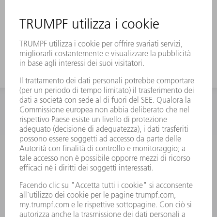
INFORMAZIONE
Domande frequenti
Condizioni generali di contratto
CONTATTO
RICAMBI TRUMPF ITALIA
+39 02 48489420
lunedì a venerdì: 08:30 – 18:00
ricambi@trumpf.com
CONTATTO