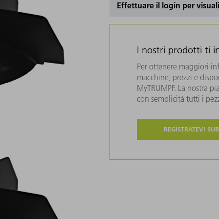
Effettuare il login per visual
I nostri prodotti ti 
Per ottenere maggiori in
macchine, prezzi e disponi
MyTRUMPF. La nostra piat
con semplicità tutti i pe
REGISTRATEVI SUB