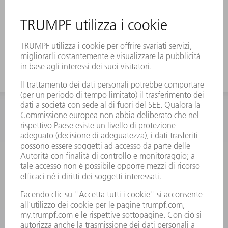
INFORMAZIONE
Domande frequenti
Condizioni generali di contratto
CONTATTO
RICAMBI TRUMPF ITALIA
+39 02 48489420
lunedì a venerdì: 08:30 – 18:00
ricambi@trumpf.com
CONTATTO