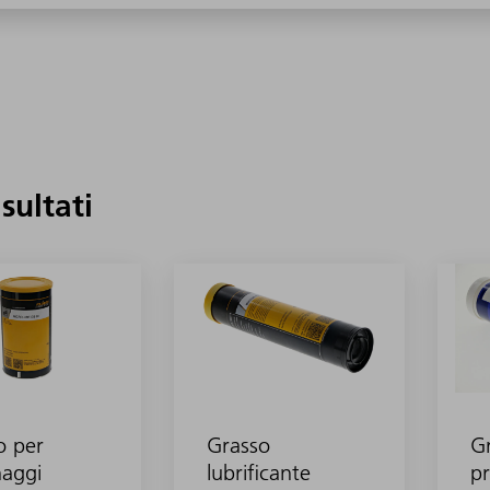
isultati
o per
Grasso
Gr
naggi
lubrificante
pr