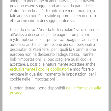
Condizioni generali di contratto
CONTATTO
RICAMBI TRUMPF ITALIA
+39 02 48489420
lunedì a venerdì: 08:30 – 18:00
ricambi@trumpf.com
CONTATTO
UTENSILI TRUMPF ITALIA
+39 02 48489482
lunedì a venerdì: 08:00 – 18:00
utensili@trumpf.com