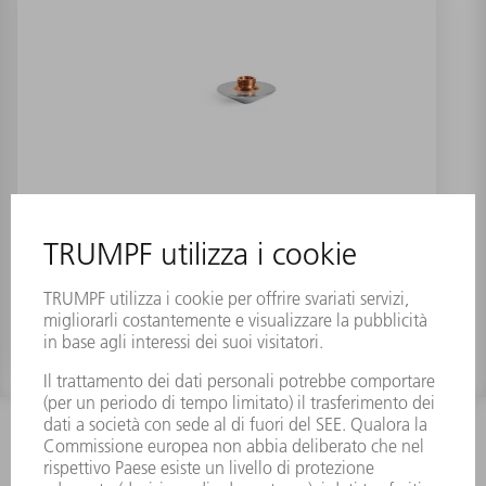
Ugelli standard M8 cromati
INFORMAZIONE
Domande frequenti