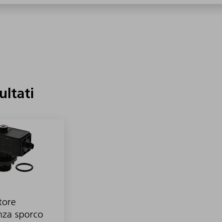
sultati
tore
nza sporco