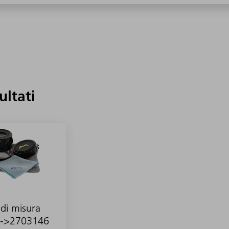
sultati
 di misura
-->2703146