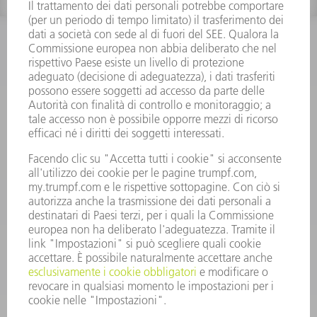
INFORMAZIONE
Domande frequenti
Condizioni generali di contratto
CONTATTO
RICAMBI TRUMPF ITALIA
+39 02 48489420
lunedì a venerdì: 08:30 – 18:00
ricambi@trumpf.com
CONTATTO
UTENSILI TRUMPF ITALIA
+39 02 48489482
lunedì a venerdì: 08:00 – 18:00
utensili@trumpf.com