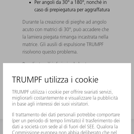
Per angoli da 30° a 180°, nonché in
caso di prepiegatura per aggraffatura
Durante la creazione di pieghe ad angolo
acuto con matrici di 30°, può accadere che
la lamiera piegata rimanga incastrata nella
matrice. Gli ausili di espulsione TRUMPF
risolvono questo problema.
Per gli utensili inferiori vale la stessa
divisione degli utensili superiori. Gli utensili
a corno vengono sostituiti con sezioni da
100 mm.
INFORMAZIONE