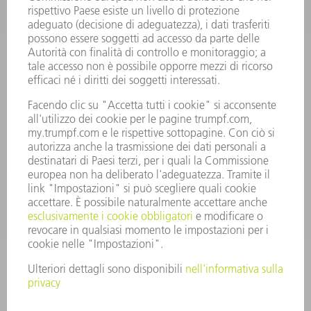
Domande frequenti
Condizioni generali di contratto
CONTATTO
RICAMBI TRUMPF ITALIA
+39 02 48489420
lunedì a venerdì: 08:30 – 18:00
ricambi@trumpf.com
CONTATTO
UTENSILI TRUMPF ITALIA
+39 02 48489482
lunedì a venerdì: 08:00 – 18:00
utensili@trumpf.com