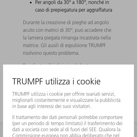
Per angoli da 30° a 180°, nonché in
caso di prepiegatura per aggraffatura
Durante la creazione di pieghe ad angolo
acuto con matrici di 30°, può accadere che
la lamiera piegata rimanga incastrata nella
matrice. Gli ausili di espulsione TRUMPF
risolvono questo problema.
Per gli utensili inferiori vale la stessa
divisione degli utensili superiori. Gli utensili
a corno vengono sostituiti con sezioni da
100 mm.
INFORMAZIONE