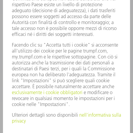
Domande frequenti
Condizioni generali di contratto
CONTATTO
RICAMBI TRUMPF ITALIA
+39 02 48489420
lunedì a venerdì: 08:30 – 18:00
ricambi@trumpf.com
CONTATTO
UTENSILI TRUMPF ITALIA
+39 02 48489482
lunedì a venerdì: 08:00 – 18:00
utensili@trumpf.com