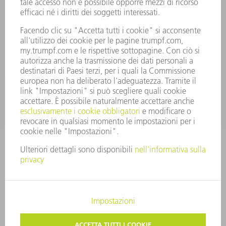
RICAMBI TRUMPF ITALIA
+39 02 48489420
lunedì a venerdì: 08:30 – 18:00
ricambi@trumpf.com
CONTATTO
UTENSILI TRUMPF ITALIA
+39 02 48489482
lunedì a venerdì: 08:00 – 18:00
utensili@trumpf.com
COLOPHON
PROTEZIONE DEI DATI
COPYRIGHT E MARCHIO