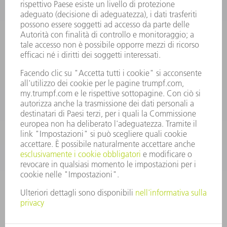
Domande frequenti
Condizioni generali di contratto
CONTATTO
RICAMBI TRUMPF ITALIA
+39 02 48489420
lunedì a venerdì: 08:30 – 18:00
ricambi@trumpf.com
CONTATTO
UTENSILI TRUMPF ITALIA
+39 02 48489482
lunedì a venerdì: 08:00 – 18:00
utensili@trumpf.com