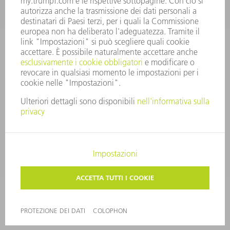
UTENSILI TRUMPF ITALIA
+39 02 48489482
lunedì a venerdì: 08:00 – 18:00
utensili@trumpf.com
COLOPHON
PROTEZIONE DEI DATI
COPYRIGHT E MARCHIO
CONDIZIONI GENERALI DI VENDITA
©
2026
TRUMPF