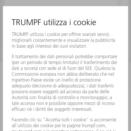
Set di ganasce girevoli RBK300 / 200
Numero materiale:
2622900
INFORMAZIONE
Domande frequenti
Condizioni generali di contratto
CONTATTO
RICAMBI TRUMPF ITALIA
+39 02 48489420
lunedì a venerdì: 08:30 – 18:00
ricambi@trumpf.com
CONTATTO