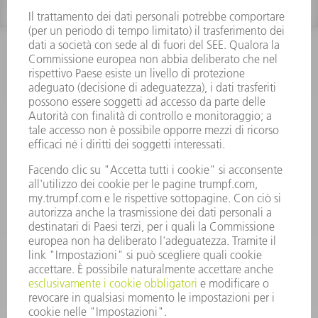
INFORMAZIONE
Domande frequenti
Condizioni generali di contratto
CONTATTO
RICAMBI TRUMPF ITALIA
+39 02 48489420
lunedì a venerdì: 08:30 – 18:00
ricambi@trumpf.com
CONTATTO
UTENSILI TRUMPF ITALIA
+39 02 48489482
lunedì a venerdì: 08:00 – 18:00
utensili@trumpf.com