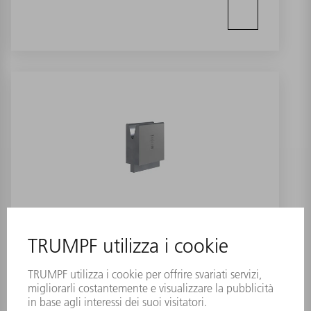
CDW W28/28°