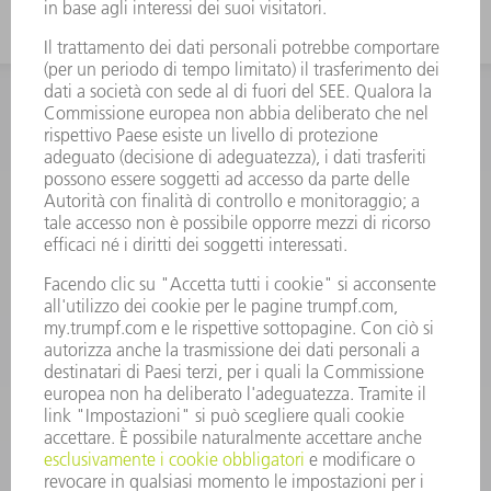
INFORMAZIONE
Domande frequenti
Condizioni generali di contratto
CONTATTO
RICAMBI TRUMPF ITALIA
+39 02 48489420
lunedì a venerdì: 08:30 – 18:00
ricambi@trumpf.com
CONTATTO
UTENSILI TRUMPF ITALIA
+39 02 48489482
lunedì a venerdì: 08:00 – 18:00
utensili@trumpf.com