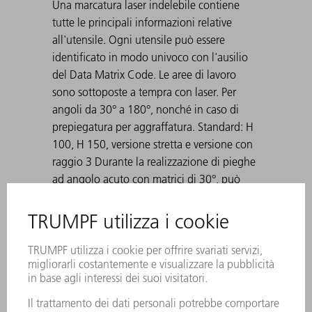
Una marcatura laser indelebile contiene
tutte le principali informazioni relative
all'utensile. Ogni utensile può essere
identificato in modo univoco con l'ausilio
del Data Matrix Code. Le aree di lavoro
sono sottoposte a tempra con laser. Per
angoli da 30° a 180°, nonché in caso di
prepiegatura per aggraffatura. Standard: H
100, H 150, versione stretta e versione con
raggio 3 Durante la realizzazione di pieghe
ad angolo acuto con matrici di 30°, può
accadere che la lamiera piegata rimanga
incastrata nella matrice. Gli ausili di
espulsione TRUMPF risolvono questo
problema.