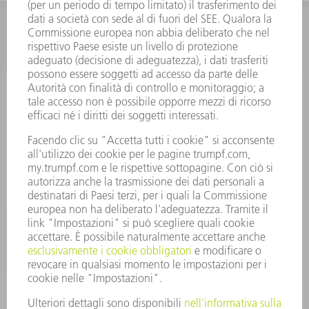
INFORMAZIONE
Domande frequenti
Condizioni generali di contratto
CONTATTO
RICAMBI TRUMPF ITALIA
+39 02 48489420
lunedì a venerdì: 08:30 – 18:00
ricambi@trumpf.com
CONTATTO
UTENSILI TRUMPF ITALIA
+39 02 48489482
lunedì a venerdì: 08:00 – 18:00
utensili@trumpf.com