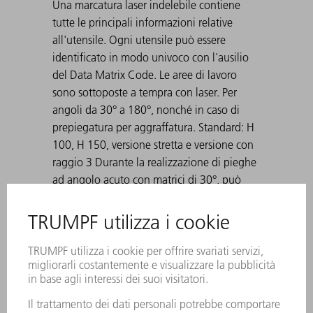
Una marcatura laser indelebile contiene
tutte le principali informazioni relative
all'utensile. Ogni utensile può essere
identificato in modo univoco con l'ausilio
del Data Matrix Code. Le aree di lavoro
sono sottoposte a tempra con laser. Per
angoli da 30° a 180°, nonché in caso di
prepiegatura per aggraffatura. Standard: H
100, H 150, versione stretta e versione con
raggio 3 Durante la realizzazione di pieghe
ad angolo acuto con matrici di 30°, può
accadere che la lamiera piegata rimanga
incastrata nella matrice. Gli ausili di
espulsione TRUMPF risolvono questo
problema.