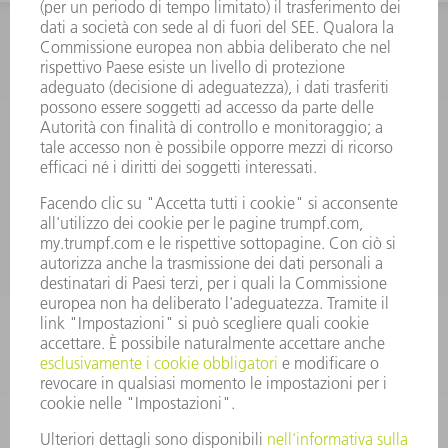
INFORMAZIONE
Domande frequenti
Condizioni generali di contratto
CONTATTO
RICAMBI TRUMPF ITALIA
+39 02 48489420
lunedì a venerdì: 08:30 – 18:00
ricambi@trumpf.com
CONTATTO
UTENSILI TRUMPF ITALIA
+39 02 48489482
lunedì a venerdì: 08:00 – 18:00
utensili@trumpf.com