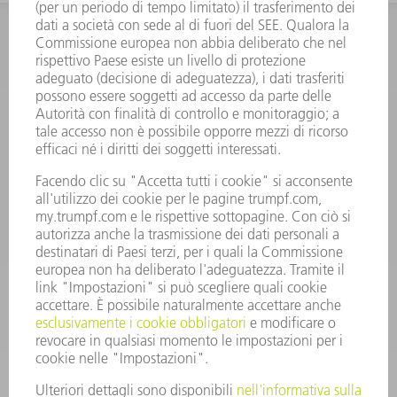
INFORMAZIONE
Domande frequenti
Condizioni generali di contratto
CONTATTO
RICAMBI TRUMPF ITALIA
+39 02 48489420
lunedì a venerdì: 08:30 – 18:00
ricambi@trumpf.com
CONTATTO
UTENSILI TRUMPF ITALIA
+39 02 48489482
lunedì a venerdì: 08:00 – 18:00
utensili@trumpf.com