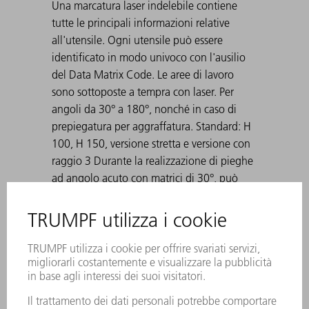
Una marcatura laser indelebile contiene
tutte le principali informazioni relative
all'utensile. Ogni utensile può essere
identificato in modo univoco con l'ausilio
del Data Matrix Code. Le aree di lavoro
sono sottoposte a tempra con laser. Per
angoli da 30° a 180°, nonché in caso di
prepiegatura per aggraffatura. Standard: H
100, H 150, versione stretta e versione con
raggio 3 Durante la realizzazione di pieghe
ad angolo acuto con matrici di 30°, può
accadere che la lamiera piegata rimanga
incastrata nella matrice. Gli ausili di
espulsione TRUMPF risolvono questo
problema.