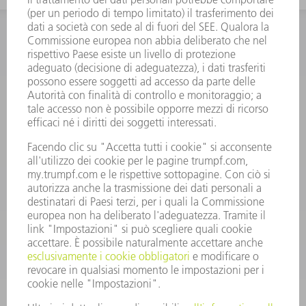
INFORMAZIONE
Domande frequenti
Condizioni generali di contratto
CONTATTO
RICAMBI TRUMPF ITALIA
+39 02 48489420
lunedì a venerdì: 08:30 – 18:00
ricambi@trumpf.com
CONTATTO
UTENSILI TRUMPF ITALIA
+39 02 48489482
lunedì a venerdì: 08:00 – 18:00
utensili@trumpf.com