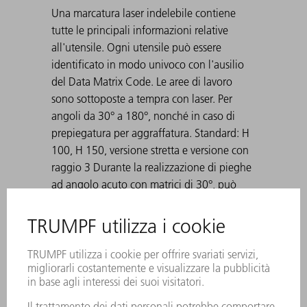
Una marcatura laser indelebile contiene
tutte le principali informazioni relative
all'utensile. Ogni utensile può essere
identificato in modo univoco con l'ausilio
del Data Matrix Code. Le aree di lavoro
sono sottoposte a tempra con laser. Per
angoli da 30° a 180°, nonché in caso di
prepiegatura per aggraffatura. Standard: H
100, H 150, versione stretta e versione con
raggio 3 Durante la realizzazione di pieghe
ad angolo acuto con matrici di 30°, può
accadere che la lamiera piegata rimanga
incastrata nella matrice. Gli ausili di
espulsione TRUMPF risolvono questo
problema.