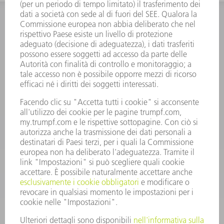
INFORMAZIONE
Domande frequenti
Condizioni generali di contratto
CONTATTO
RICAMBI TRUMPF ITALIA
+39 02 48489420
lunedì a venerdì: 08:30 – 18:00
ricambi@trumpf.com
CONTATTO
UTENSILI TRUMPF ITALIA
+39 02 48489482
lunedì a venerdì: 08:00 – 18:00
utensili@trumpf.com