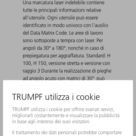
Una marcatura laser indelebile contiene
tutte le principali informazioni relative
all'utensile. Ogni utensile può essere
identificato in modo univoco con l'ausilio
del Data Matrix Code. Le aree di lavoro
sono sottoposte a tempra con laser. Per
angoli da 30° a 180°, nonché in caso di
prepiegatura per aggraffatura. Standard: H
100, H 150, versione stretta e versione con
raggio 3 Durante la realizzazione di pieghe
ad angolo acuto con matrici di 30°, può
accadere che la lamiera piegata rimanga
incastrata nella matrice. Gli ausili di
espulsione TRUMPF risolvono questo
problema.