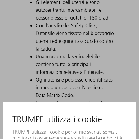
Gli elementi dell'utensile sono
autocentranti, intercambiabili e
possono essere ruotati di 180 gradi.
Con l'ausilio del Safety-Click,
l'utensile viene fissato nel bloccaggio
utensili ed è quindi assicurato contro
la caduta.
Una marcatura laser indelebile
contiene tutte le principali
informazioni relative all'utensile.
Ogni utensile può essere identificato
in modo univoco con l'ausilio del
Data Matrix Code.
Le aree di lavoro sono sottoposte a
tempra con laser.
Su richiesta possono essere eseguite
modifiche all'utensile.