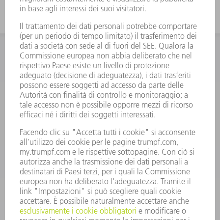
INFORMAZIONE
Domande frequenti
Condizioni generali di contratto
CONTATTO
RICAMBI TRUMPF ITALIA
+39 02 48489420
lunedì a venerdì: 08:30 – 18:00
ricambi@trumpf.com
CONTATTO
UTENSILI TRUMPF ITALIA
+39 02 48489482
lunedì a venerdì: 08:00 – 18:00
utensili@trumpf.com