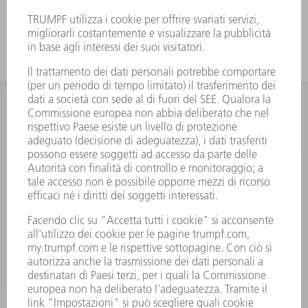
adatto anche per lamiere più spesse.
INFORMAZIONE
Domande frequenti
Condizioni generali di contratto
CONTATTO
RICAMBI TRUMPF ITALIA
+39 02 48489420
lunedì a venerdì: 08:30 – 18:00
ricambi@trumpf.com
CONTATTO
UTENSILI TRUMPF ITALIA
+39 02 48489482
lunedì a venerdì: 08:00 – 18:00