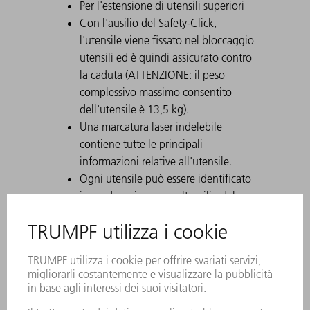
Per l'estensione di utensili superiori
Con l'ausilio del Safety-Click,
l'utensile viene fissato nel bloccaggio
utensili ed è quindi assicurato contro
la caduta (ATTENZIONE: il peso
complessivo massimo consentito
dell'utensile è 13,5 kg).
Una marcatura laser indelebile
contiene tutte le principali
informazioni relative all'utensile.
Ogni utensile può essere identificato
in modo univoco con l'ausilio del
Data Matrix Code.
Su richiesta possono essere eseguite
modifiche all'utensile.