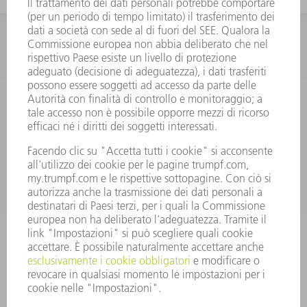
INFORMAZIONE
Domande frequenti
Condizioni generali di contratto
CONTATTO
RICAMBI TRUMPF ITALIA
+39 02 48489420
lunedì a venerdì: 08:30 – 18:00
ricambi@trumpf.com
CONTATTO
UTENSILI TRUMPF ITALIA
+39 02 48489482
lunedì a venerdì: 08:00 – 18:00
utensili@trumpf.com