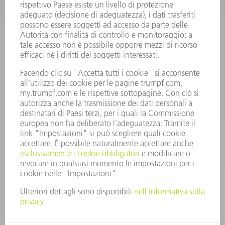
Domande frequenti
Condizioni generali di contratto
CONTATTO
RICAMBI TRUMPF ITALIA
+39 02 48489420
lunedì a venerdì: 08:30 – 18:00
ricambi@trumpf.com
CONTATTO
UTENSILI TRUMPF ITALIA
+39 02 48489482
lunedì a venerdì: 08:00 – 18:00
utensili@trumpf.com