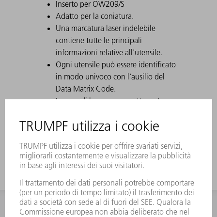
Inserto per OW209/S
Adatto per la coniatura.
Una marcatura laser indelebile
contiene tutte le principali
informazioni relative all'utensile.
Ogni utensile può essere identificato
in modo univoco con l'ausilio del
Data Matrix Code.
Le aree di lavoro sono sottoposte a
tempra con laser.
Su richiesta possono essere eseguite
modifiche all'utensile.
INFORMAZIONE