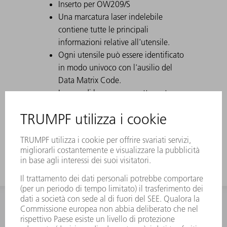
Inserto per OW209/S
Una marcatura laser indelebile
contiene tutte le principali
informazioni relative all'utensile.
Ogni utensile può essere identificato
in modo univoco con l'ausilio del
Data Matrix Code.
Le aree di lavoro sono sottoposte a
tempra con laser.
Su richiesta possono essere eseguite
modifiche all'utensile.
INFORMAZIONE
Domande frequenti