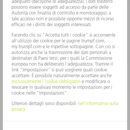
Condizioni generali di contratto
CONTATTO
RICAMBI TRUMPF ITALIA
+39 02 48489420
lunedì a venerdì: 08:30 – 18:00
ricambi@trumpf.com
CONTATTO
UTENSILI TRUMPF ITALIA
+39 02 48489482
lunedì a venerdì: 08:00 – 18:00
utensili@trumpf.com