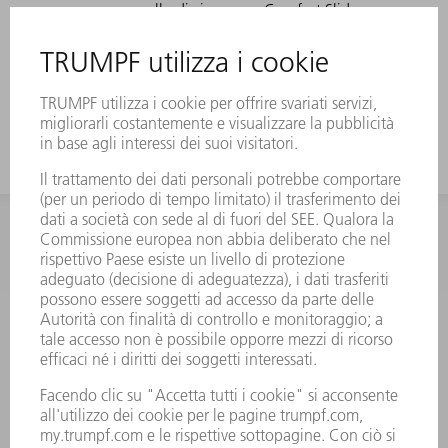
e a collo di cigno con Comfort Slide
Particolarmente adatto per pezzi a U
grazie al collo di cigno molto
accentuato
INFORMAZIONE
Domande frequenti
Condizioni generali di contratto
CONTATTO
RICAMBI TRUMPF ITALIA
+39 02 48489420
lunedì a venerdì: 08:30 – 18:00
ricambi@trumpf.com
CONTATTO