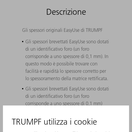
Descrizione
Gli spessori originali EasyUse di TRUMPF
Gli spessori brevettati EasyUse sono dotati
di un identificativo foro (un foro
corrisponde a uno spessore di 0,1 mm). In
questo modo è possibile trovare con
facilità e rapidità lo spessore corretto per
lo spessoramento della matrice rettificata.
Gli spessori brevettati EasyUse sono dotati
di un identificativo foro (un foro
corrisponde a uno spessore di 0,1 mm)
Rapida individuazione dello spessore
corretto per lo spessoramento della
matrice rettificata