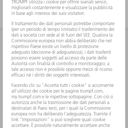
INFORMAZIONE
Domande frequenti
Condizioni generali di contratto
CONTATTO
RICAMBI TRUMPF ITALIA
+39 02 48489420
lunedì a venerdì: 08:30 – 18:00
ricambi@trumpf.com
CONTATTO
UTENSILI TRUMPF ITALIA
+39 02 48489482
lunedì a venerdì: 08:00 – 18:00
utensili@trumpf.com