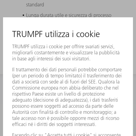
standard
Lunga durata utile e sicurezza di processo
mediante inserto matrice rivestito
Adatto all'utensile a filettare originale
TRUMPF
INFORMAZIONE
Domande frequenti
Condizioni generali di contratto
CONTATTO
RICAMBI TRUMPF ITALIA
+39 02 48489420
lunedì a venerdì: 08:30 – 18:00