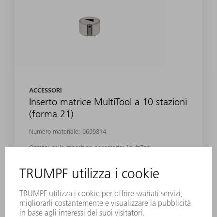
ACCESSORI
Inserto matrice MultiTool a 10 stazioni
(forma 21)
Numero materiale:
0699814
Opzioni della macchina necessarie: MultiTool