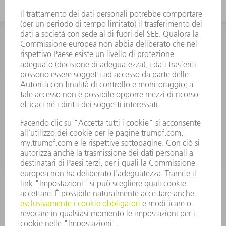
INFORMAZIONE
Domande frequenti
Condizioni generali di contratto
CONTATTO
RICAMBI TRUMPF ITALIA
+39 02 48489420
lunedì a venerdì: 08:30 – 18:00
ricambi@trumpf.com
CONTATTO
UTENSILI TRUMPF ITALIA
+39 02 48489482
lunedì a venerdì: 08:00 – 18:00
utensili@trumpf.com