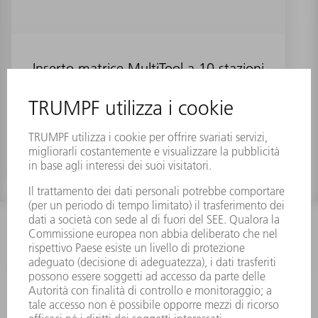
Inserto matrice MultiTool a 10 stazioni
(quadro)
Numero materiale:
0699814
INFORMAZIONE
Domande frequenti
Condizioni generali di contratto
CONTATTO
RICAMBI TRUMPF ITALIA