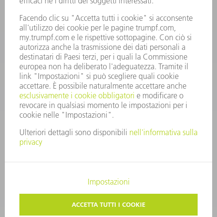
+39 02 48489420
lunedì a venerdì: 08:30 – 18:00
ricambi@trumpf.com
CONTATTO
UTENSILI TRUMPF ITALIA
+39 02 48489482
lunedì a venerdì: 08:00 – 18:00
utensili@trumpf.com
COLOPHON
PROTEZIONE DEI DATI
COPYRIGHT E MARCHIO
CONDIZIONI GENERALI DI VENDITA