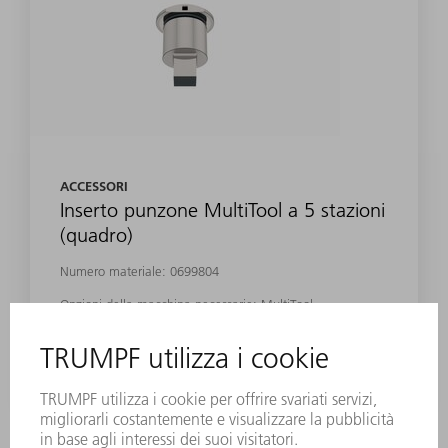
ACCESSORI
Inserto punzone MultiTool a 5 stazioni
(quadro)
Numero materiale:
0699804
Opzioni della macchina necessarie: MultiTool