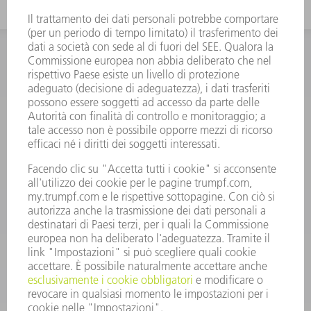
INFORMAZIONE
Domande frequenti
Condizioni generali di contratto
CONTATTO
RICAMBI TRUMPF ITALIA
+39 02 48489420
lunedì a venerdì: 08:30 – 18:00
ricambi@trumpf.com
CONTATTO
UTENSILI TRUMPF ITALIA
+39 02 48489482
lunedì a venerdì: 08:00 – 18:00
utensili@trumpf.com