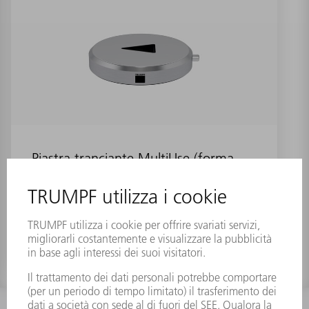
Piastra tranciante MultiUse (forma
22)
Numero materiale:
0699346