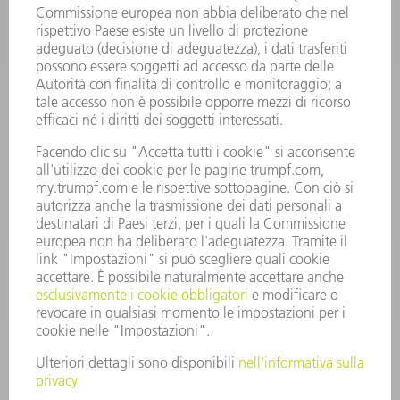
INFORMAZIONE
Domande frequenti
Condizioni generali di contratto
CONTATTO
RICAMBI TRUMPF ITALIA
+39 02 48489420
lunedì a venerdì: 08:30 – 18:00
ricambi@trumpf.com
CONTATTO
UTENSILI TRUMPF ITALIA
+39 02 48489482
lunedì a venerdì: 08:00 – 18:00
utensili@trumpf.com