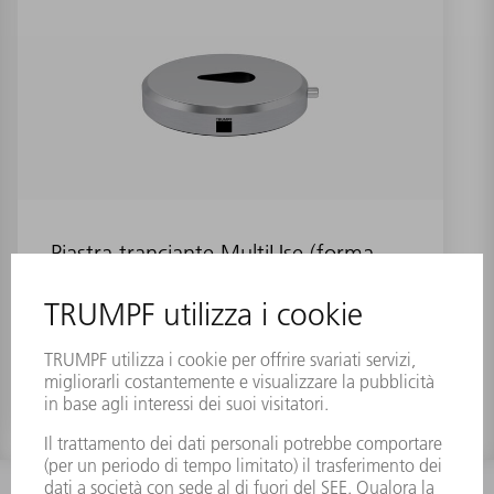
Piastra tranciante MultiUse (forma
39)
Numero materiale:
0699346