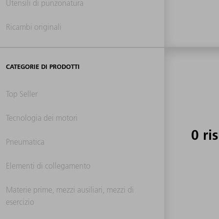
Utensili di punzonatura
Ricambi originali
CATEGORIE DI PRODOTTI
Top Seller
Tecnologia dei motori
0 ri
Pneumatica
Elementi di collegamento
Materie prime, mezzi ausiliari, mezzi di
esercizio