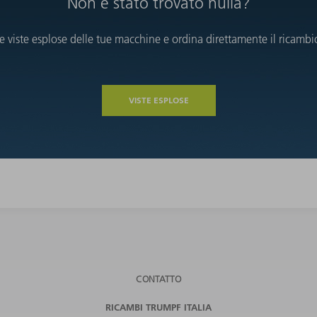
Non è stato trovato nulla?
le viste esplose delle tue macchine e ordina direttamente il ricambi
VISTE ESPLOSE
CONTATTO
RICAMBI TRUMPF ITALIA