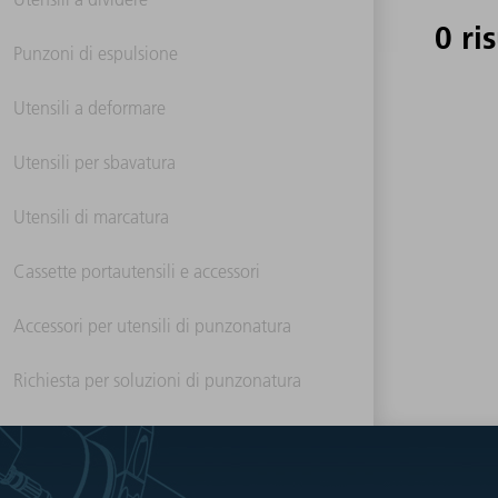
0 ri
Punzoni di espulsione
Utensili a deformare
Utensili per sbavatura
Utensili di marcatura
Cassette portautensili e accessori
Accessori per utensili di punzonatura
Richiesta per soluzioni di punzonatura