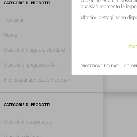
CATEGORIE DI PRODOTTI
Top Seller
Novità
0 ri
Utensili di piegatura standard
Utensile di piegatura >A<
Richiesta di applicazioni speciali
CATEGORIE DI PRODOTTI
Utensili di punzonatura
Utensili a dividere