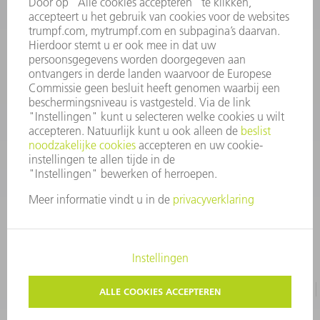
INFORMATIE
Veel gestelde vragen
Algemene voorwaarden
CONTACT
+31 88 4002 400
Ma. - vr. 8.00 - 17.00 uur
onderdelen.tnl@de.trumpf.com
IMPRESSUM
GEGEVENSBESCHERMING
COPYRIGHT EN LOGO
GEBRUIKSVOORWAARDEN