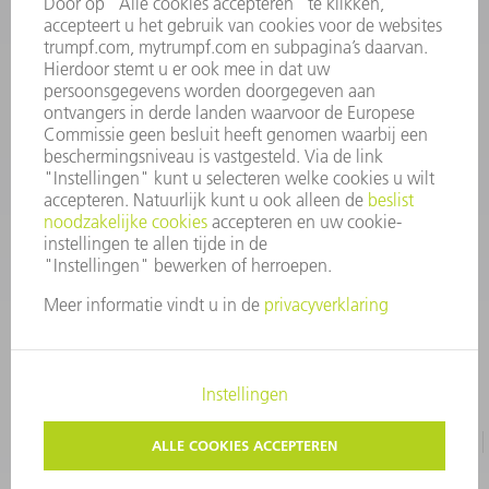
INFORMATIE
Veel gestelde vragen
Algemene voorwaarden
CONTACT
+31 88 4002 400
Ma. - vr. 8.00 - 17.00 uur
onderdelen.tnl@de.trumpf.com
IMPRESSUM
GEGEVENSBESCHERMING
COPYRIGHT EN LOGO
GEBRUIKSVOORWAARDEN