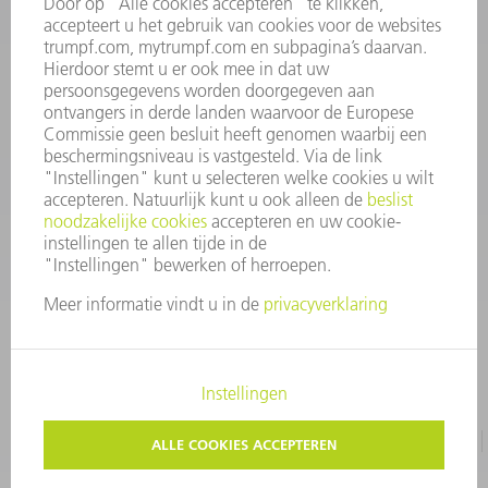
INFORMATIE
Veel gestelde vragen
Algemene voorwaarden
CONTACT
+31 88 4002 400
Ma. - vr. 8.00 - 17.00 uur
onderdelen.tnl@de.trumpf.com
IMPRESSUM
GEGEVENSBESCHERMING
COPYRIGHT EN LOGO
GEBRUIKSVOORWAARDEN