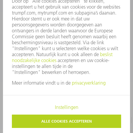
INFORMATIE
Veel gestelde vragen
Algemene voorwaarden
CONTACT
+31 88 4002 400
Ma. - vr. 8.00 - 17.00 uur
onderdelen.tnl@de.trumpf.com
IMPRESSUM
GEGEVENSBESCHERMING
COPYRIGHT EN LOGO
GEBRUIKSVOORWAARDEN