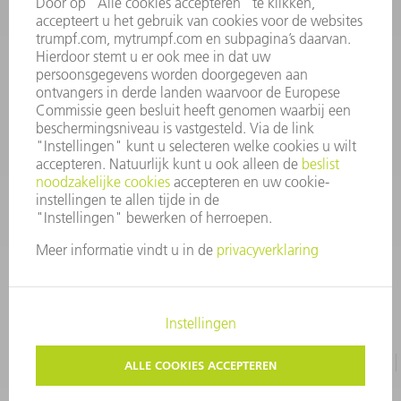
INFORMATIE
Veel gestelde vragen
Algemene voorwaarden
CONTACT
+31 88 4002 400
Ma. - vr. 8.00 - 17.00 uur
onderdelen.tnl@de.trumpf.com
IMPRESSUM
GEGEVENSBESCHERMING
COPYRIGHT EN LOGO
GEBRUIKSVOORWAARDEN