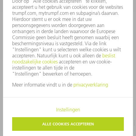
INFORMATIE
Veel gestelde vragen
Algemene voorwaarden
CONTACT
+31 88 4002 400
Ma. - vr. 8.00 - 17.00 uur
onderdelen.tnl@de.trumpf.com
IMPRESSUM
GEGEVENSBESCHERMING
COPYRIGHT EN LOGO
GEBRUIKSVOORWAARDEN