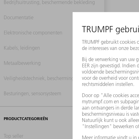
Bedrijfsuitrusting, beschermende bekleding
Documentatie
Elektronische componenten
Kabels, leidingen
Metaalbewerking
Veiligheidstechniek, beschermingstechniek
Besturingen, sensorsysteem
PRODUCTCATEGORIEËN
Top seller