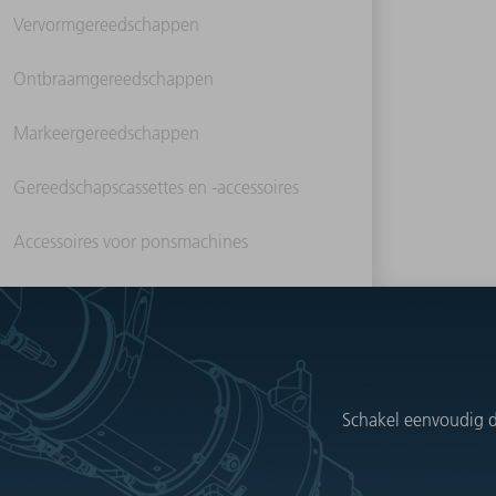
Vervormgereedschappen
Ontbraamgereedschappen
Markeergereedschappen
Gereedschapscassettes en -accessoires
Accessoires voor ponsmachines
Schakel eenvoudig d