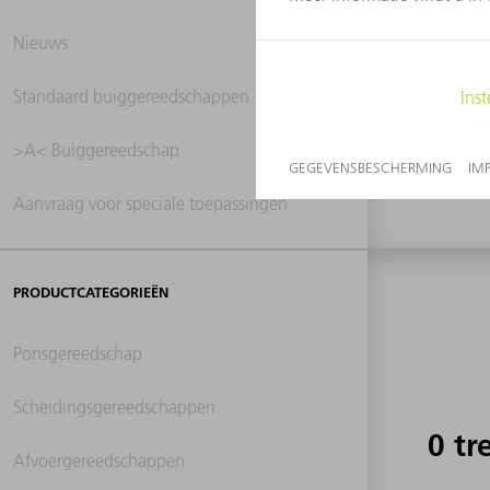
Nieuws
0 tr
Standaard buiggereedschappen
>A< Buiggereedschap
Aanvraag voor speciale toepassingen
PRODUCTCATEGORIEËN
Ponsgereedschap
Scheidingsgereedschappen
0 tr
Afvoergereedschappen