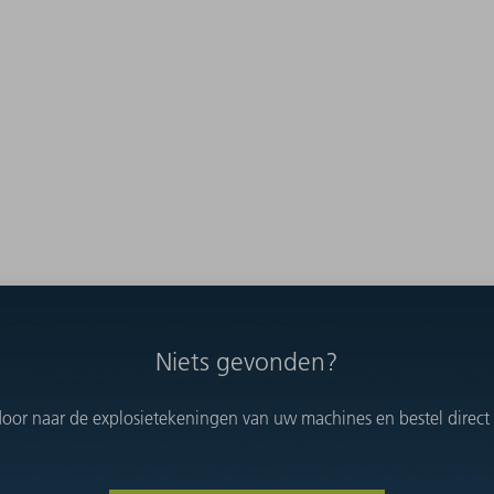
Niets gevonden?
oor naar de explosietekeningen van uw machines en bestel direct h