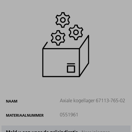
Axiale kogellager 67113-765-02
NAAM
0551961
MATERIAALNUMMER