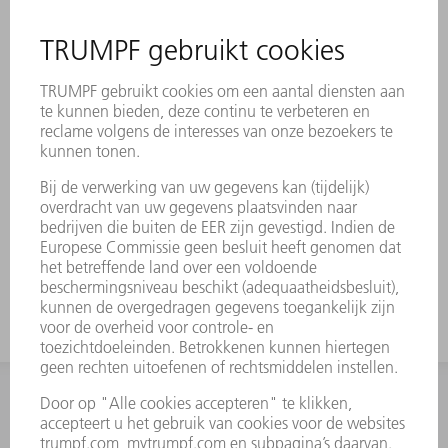
Beschrijving
Hogere matrijsbelasting in
vergelijking met 30°-matrijzen
Minder vervorming in de buigzone
Bij matrijzen geldt dezelfde verdeling als bij
bovengereedschappen. De
hoorngereedschappen worden vervangen
door deelstukken van 100 mm.
INFORMATIE
Veel gestelde vragen