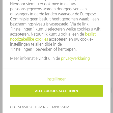
Algemene voorwaarden
CONTACT
+31 88 4002 400
Ma. - vr. 8.00 - 17.00 uur
onderdelen.tnl@de.trumpf.com
IMPRESSUM
GEGEVENSBESCHERMING
COPYRIGHT EN LOGO
GEBRUIKSVOORWAARDEN
©
2026
TRUMPF