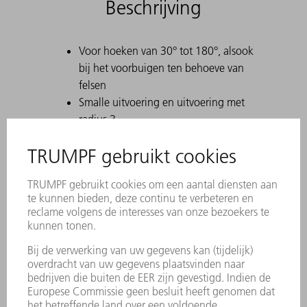
Beschrijving
Voor hoeken van 30° tot 180°, alsook
bij het voorbuigen ten behoeve van
felsen
Smalle uitvoering en uitvoering met
radius 3
Bij het maken van scherpe buigingen met
30°-matrijzen kan het voorkomen dat de
gebogen plaat in de matrijs komt vast te
zitten. TRUMPF-uitwerphulpen lossen dit
probleem op.
Bij matrijzen geldt dezelfde verdeling als bij
bovengereedschappen. De
hoorngereedschappen worden vervangen
door deelstukken van 100 mm.