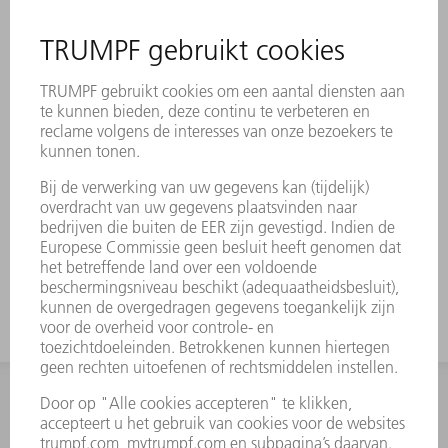
Beschrijving
Hogere matrijsbelasting in
vergelijking met 30°-matrijzen
Minder vervorming in de buigzone
Bij matrijzen geldt dezelfde verdeling als bij
bovengereedschappen. De
hoorngereedschappen worden vervangen
door deelstukken van 100 mm.
INFORMATIE
Veel gestelde vragen