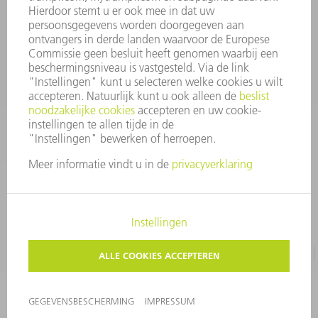
Algemene voorwaarden
CONTACT
+31 88 4002 400
Ma. - vr. 8.00 - 17.00 uur
onderdelen.tnl@de.trumpf.com
IMPRESSUM
GEGEVENSBESCHERMING
COPYRIGHT EN LOGO
GEBRUIKSVOORWAARDEN
©
2026
TRUMPF