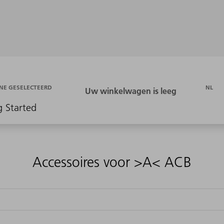
NL
NE GESELECTEERD
g Started
Accessoires voor >A< ACB