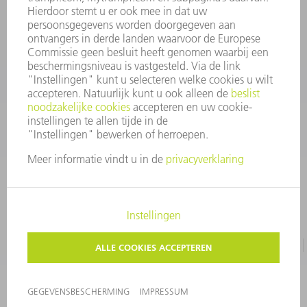
Algemene voorwaarden
CONTACT
+31 88 4002 400
Ma. - vr. 8.00 - 17.00 uur
onderdelen.tnl@de.trumpf.com
IMPRESSUM
GEGEVENSBESCHERMING
COPYRIGHT EN LOGO
GEBRUIKSVOORWAARDEN
©
2026
TRUMPF