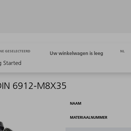
NL
NE GESELECTEERD
g Started
DIN 6912-M8X35
NAAM
MATERIAALNUMMER