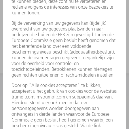
behoeve van felsen. Standaard: H 100, H
150, smalle uitvoering en uitvoering met
radius 3 Bij het maken van scherpe
buigingen met 30°-matrijzen kan het
voorkomen dat de gebogen plaat in de
matrijs komt vast te zitten. TRUMPF-
uitwerphulpen lossen dit probleem op.
INFORMATIE
Veel gestelde vragen
Algemene voorwaarden
CONTACT
+31 88 4002 400
Ma. - vr. 8.00 - 17.00 uur