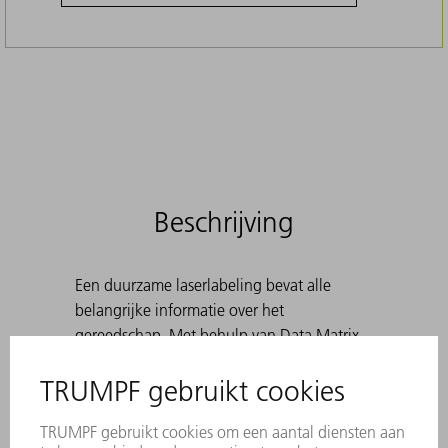
Beschrijving
Een duurzame laserlabeling bevat alle
belangrijke informatie over het
gereedschap. Met behulp van Data Matrix
Code kan elk stuk gereedschap eenduidig
worden geïdentificeerd. De werkbereiken
zijn lasergehard. Voor hoeken van 30° tot
180°, alsook bij het voorbuigen ten